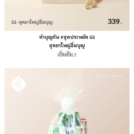
ทำบุญกัน #ชุดประหยัด G1
ชุดยาใหญ่อิ่มบุญ
เพิ่มเติม +