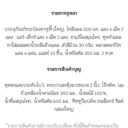
รายการชุดยา
บรรจุภัณฑ์กระป๋องยาหูหิ้วใหญ่, ไทลีนอล 500 มก. แผง 4 เม็ด 2
แผง , แอร์-เอ็กซ์ แผง 4 เม็ด 2 แผง, ยาแก้ไอสมุนไพร, ชุดทำแผล,
ยาใส่แผลสด/น้ำเกลือล้างแผล, สำลีม้วน 30 กรัม, พลาสเตอร์ปิด
แผล 4 แผ่น, แมสก์ 10 ชิ้น, น้ำคริสตัล 350 มล. 2 ขวด
รายการสินค้าบุญ
ชุดตกแต่งประดับโบว์, พระปางสะดุ้งมารขนาด 2 นิ้ว, โจ๊กคัพ, นม
ถั่วเหลืองน้ำตาลน้อย 300 มล., น้ำผลไม้ 100%,
น้ำดื่มสมุนไพร, น้ำคริสตัล 600 มล., ทิชชูป็อปอัพ เซลล็อกซ์ ซิลค์
กล่องใหญ่
*รายการสินค้าอาจมีการปรับเปลี่ยน ทั้งนี้สินค้าทดแทนจะเป็น